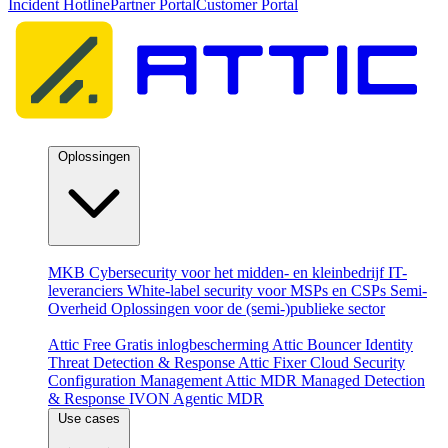
Incident Hotline
Partner Portal
Customer Portal
Oplossingen
Per doelgroep
MKB
Cybersecurity voor het midden- en kleinbedrijf
IT-
leveranciers
White-label security voor MSPs en CSPs
Semi-
Overheid
Oplossingen voor de (semi-)publieke sector
Producten
Attic Free
Gratis inlogbescherming
Attic Bouncer
Identity
Threat Detection & Response
Attic Fixer
Cloud Security
Configuration Management
Attic MDR
Managed Detection
& Response
IVON
Agentic MDR
Use cases