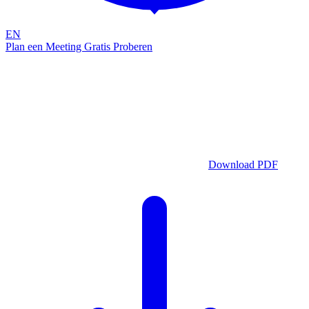
EN
Plan een Meeting
Gratis Proberen
Algemene Voorwaarden
De voorwaarden waaronder Attic B.V. haar cybersecurity diensten
levert.
Versie 2022.1
Download de volledige voorwaarden als PDF
Download PDF