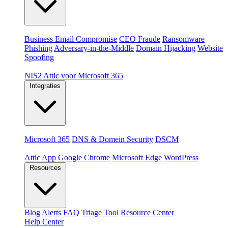
Dreigingen
Business Email Compromise
CEO Fraude
Ransomware
Phishing
Adversary-in-the-Middle
Domain Hijacking
Website
Spoofing
Compliance & platformen
NIS2
Attic voor Microsoft 365
Integraties
Platformen
Microsoft 365
DNS & Domein Security
DSCM
Extensions & apps
Attic App
Google Chrome
Microsoft Edge
WordPress
Resources
Blog
Alerts
FAQ
Triage Tool
Resource Center
Help Center