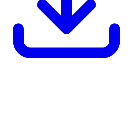
Introductie
Attic® is een portaal waarmee de klant en/of gebruiker(s)
van/namens die klant (gezamenlijk: 'Klant') toegang krijgt/krijgen tot
actuele security informatie, meldingen en aanbevelingen over
eventuele problemen omtrent Klant's eigen digitale voorzieningen en
hoe die te verhelpen of anderszins te adresseren.
Omdat de behoefte aan dit soort informatie, meldingen en
aanbevelingen op elk moment, tijdstip en locatie kan ontstaan, is