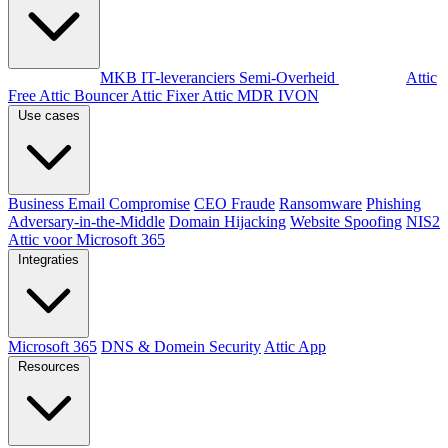
Per doelgroep
MKB
IT-leveranciers
Semi-Overheid
Producten
Attic
Free
Attic Bouncer
Attic Fixer
Attic MDR
IVON
Use cases
Business Email Compromise
CEO Fraude
Ransomware
Phishing
Adversary-in-the-Middle
Domain Hijacking
Website Spoofing
NIS2
Attic voor Microsoft 365
Integraties
Microsoft 365
DNS & Domein Security
Attic App
Resources