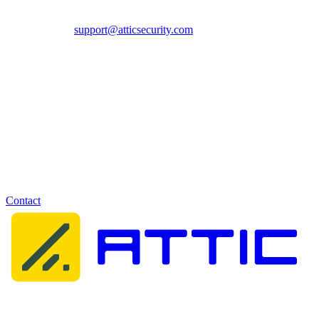
10.1 Vragen, verzoeken of mededelingen aan Attic kunnen worden
verzonden aan
support@atticsecurity.com
.
10.2 Op onderhavige Attic Voorwaarden en Overeenkomst is
uitsluitend Nederlands recht van toepassing. Alle geschillen worden
bij uitsluiting voorgelegd aan de ter zake bevoegde rechter in
Rotterdam.
v2022.1 / Attic
Vragen over onze voorwaarden?
Neem gerust contact met ons op. We helpen u graag verder.
Contact
Attic Cybersecurity helpt organisaties bij het detecteren, reageren op