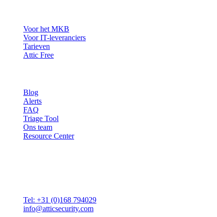
Oplossingen
Voor het MKB
Voor IT-leveranciers
Tarieven
Attic Free
Resources
Blog
Alerts
FAQ
Triage Tool
Ons team
Resource Center
Contact
Attic BV
Molenstraat 36
4761 CL Zevenbergen
Tel: +31 (0)168 794029
info@atticsecurity.com