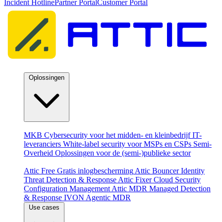
Incident Hotline
Partner Portal
Customer Portal
Oplossingen
Per doelgroep
MKB
Cybersecurity voor het midden- en kleinbedrijf
IT-
leveranciers
White-label security voor MSPs en CSPs
Semi-
Overheid
Oplossingen voor de (semi-)publieke sector
Producten
Attic Free
Gratis inlogbescherming
Attic Bouncer
Identity
Threat Detection & Response
Attic Fixer
Cloud Security
Configuration Management
Attic MDR
Managed Detection
& Response
IVON
Agentic MDR
Use cases