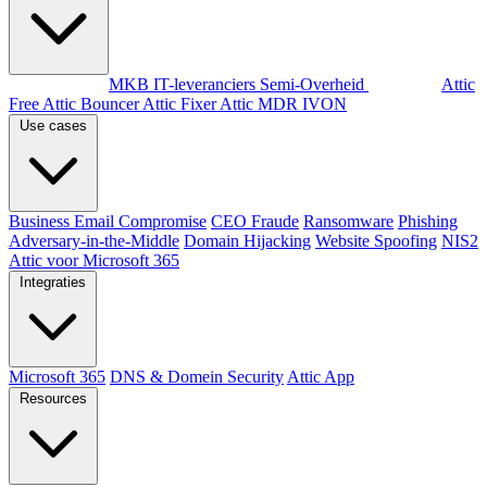
Per doelgroep
MKB
IT-leveranciers
Semi-Overheid
Producten
Attic
Free
Attic Bouncer
Attic Fixer
Attic MDR
IVON
Use cases
Business Email Compromise
CEO Fraude
Ransomware
Phishing
Adversary-in-the-Middle
Domain Hijacking
Website Spoofing
NIS2
Attic voor Microsoft 365
Integraties
Microsoft 365
DNS & Domein Security
Attic App
Resources