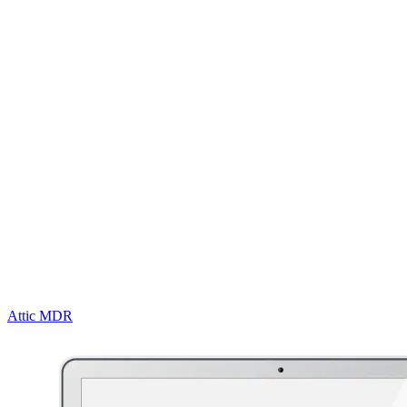
Continue monitoring
Detecteer verdachte inlogpatronen en sessie-anomalieën in realtime.
Attic MDR
bewaakt je Microsoft 365-omgeving 24/7 en grijpt
automatisch in bij verdacht gedrag.