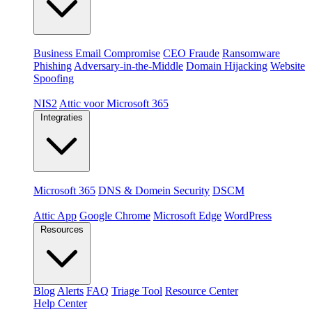
Dreigingen
Business Email Compromise
CEO Fraude
Ransomware
Phishing
Adversary-in-the-Middle
Domain Hijacking
Website
Spoofing
Compliance & platformen
NIS2
Attic voor Microsoft 365
Integraties
Platformen
Microsoft 365
DNS & Domein Security
DSCM
Extensions & apps
Attic App
Google Chrome
Microsoft Edge
WordPress
Resources
Blog
Alerts
FAQ
Triage Tool
Resource Center
Help Center