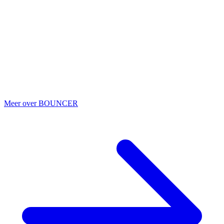
Houd phishing en spoofing bij de deur
Maatregelen 002 · 003 · 005 · 008 · 015
SPF, DKIM en DMARC correct geconfigureerd. Direct Send
uitgeschakeld. Safe Links en Safe Attachments aan. Risico-bijlagen
zoals .html geblokkeerd. Ook intern en uitgaand verkeer wordt
gescand op phishing-kenmerken — niet alleen het inkomende
verkeer.
Meer over BOUNCER