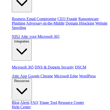
Dreigingen
Business Email Compromise
CEO Fraude
Ransomware
Phishing
Adversary-in-the-Middle
Domain Hijacking
Website
Spoofing
Compliance & platformen
NIS2
Attic voor Microsoft 365
Integraties
Platformen
Microsoft 365
DNS & Domein Security
DSCM
Extensions & apps
Attic App
Google Chrome
Microsoft Edge
WordPress
Resources
Blog
Alerts
FAQ
Triage Tool
Resource Center
Help Center