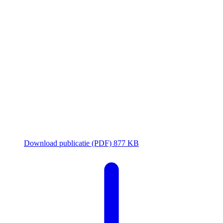
Business E-mail Compromise
(BEC)
Praktische handvatten voor het mkb
Uitgever
Nationaal Cyber Security Centrum
Co-auteurs
Attic Security, Orange Cyberdefense, Invictus,
Tesorion
Via
Cyclotron — Nederlandse
Cybersecuritystrategie 2022–2028
Download publicatie (PDF)
877 KB