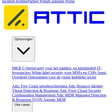
Incident Hotline
Partner Portal
Customer Portal
Oplossingen
Per doelgroep
MKB
Cybersecurity voor het midden- en kleinbedrijf
IT-
leveranciers
White-label security voor MSPs en CSPs
Semi-
Overheid
Oplossingen voor de (semi-)publieke sector
Producten
Attic Free
Gratis inlogbescherming
Attic Bouncer
Identity
Threat Detection & Response
Attic Fixer
Cloud Security
Configuration Management
Attic MDR
Managed Detection
& Response
IVON
Agentic MDR
Use cases