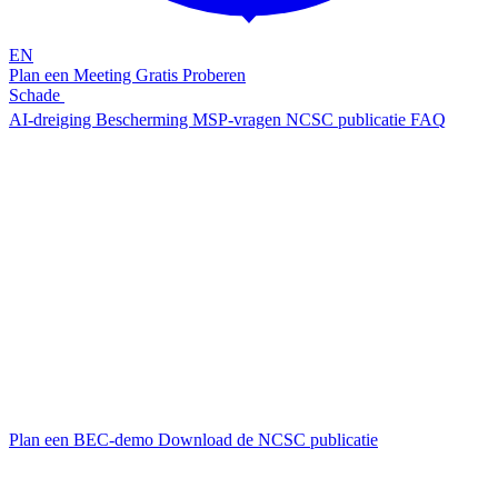
EN
Plan een Meeting
Gratis Proberen
Schade
Hoe werkt BEC
AI-dreiging
Bescherming
MSP-vragen
NCSC publicatie
FAQ
Dreiging · Business Email Compromise
Business Email Compromise:
de fraude
die zich voordoet als jouw eigen mensen.
BEC: de duurste cyberdreiging voor het mkb
BEC is geen technische hack. Criminelen misbruiken vertrouwen,
autoriteit en tijdsdruk om medewerkers tot betalingen of het delen
van vertrouwelijke informatie te verleiden. Met AI worden die
aanvallen razendsnel professioneler: perfecte taal, nagebootste
stemmen, gesimuleerde videogesprekken. De traditionele signalen
om fraude te herkennen werken niet meer.
Plan een BEC-demo
Download de NCSC publicatie
NCSC publicatie
·
April 2026