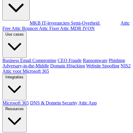
Per doelgroep
MKB
IT-leveranciers
Semi-Overheid
Producten
Attic
Free
Attic Bouncer
Attic Fixer
Attic MDR
IVON
Use cases
Business Email Compromise
CEO Fraude
Ransomware
Phishing
Adversary-in-the-Middle
Domain Hijacking
Website Spoofing
NIS2
Attic voor Microsoft 365
Integraties
Microsoft 365
DNS & Domein Security
Attic App
Resources