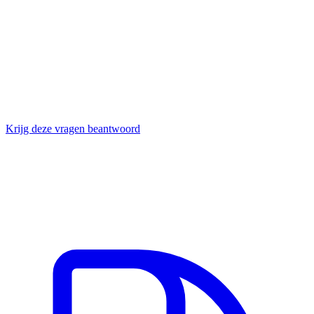
Bij BEC telt elke minuut. Vraag naar concrete responstijden, niet
"best effort".
5
"Kunnen jullie ons helpen met awareness-training en testmails?"
Bewustwording staat of valt met regelmatige oefening, niet één
jaarlijkse e-learning.
Krijg deze vragen beantwoord
De NCSC publicatie — open beschikbaar
Twee documenten, geen formulier. Een praktische handleiding voor
de directie en een uitgewerkt technisch advies voor je IT-
dienstverlener.