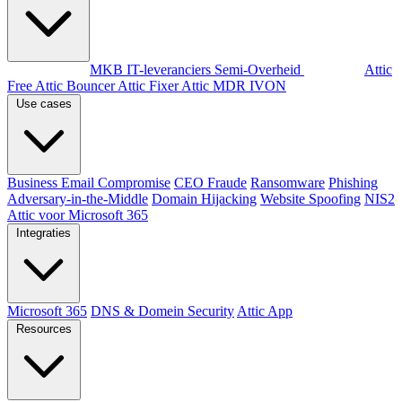
Per doelgroep
MKB
IT-leveranciers
Semi-Overheid
Producten
Attic
Free
Attic Bouncer
Attic Fixer
Attic MDR
IVON
Use cases
Business Email Compromise
CEO Fraude
Ransomware
Phishing
Adversary-in-the-Middle
Domain Hijacking
Website Spoofing
NIS2
Attic voor Microsoft 365
Integraties
Microsoft 365
DNS & Domein Security
Attic App
Resources