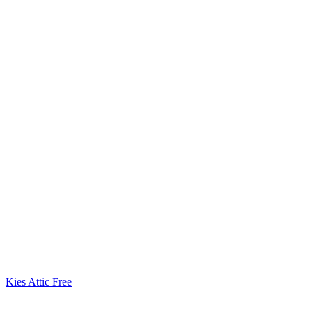
Binnen 5 minuten actief
Kies Attic Free
Geen betaalgegevens nodig