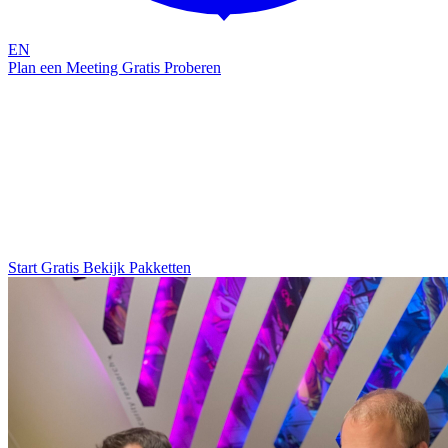
EN
Plan een Meeting
Gratis Proberen
Voor het MKB
Slimme, geautomatiseerde bescherming
voor Microsoft 365
Ontwikkeld door hackers, gebouwd voor ondernemers. Geen
complexe trajecten of dure consultants — bescherm je bedrijf in
minder dan 5 minuten.
Start Gratis
Bekijk Pakketten