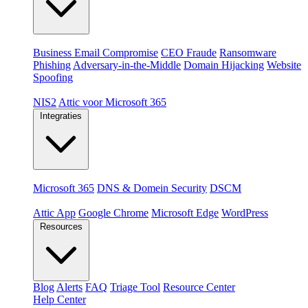
Dreigingen
Business Email Compromise
CEO Fraude
Ransomware
Phishing
Adversary-in-the-Middle
Domain Hijacking
Website
Spoofing
Compliance & platformen
NIS2
Attic voor Microsoft 365
Integraties
Platformen
Microsoft 365
DNS & Domein Security
DSCM
Extensions & apps
Attic App
Google Chrome
Microsoft Edge
WordPress
Resources
Blog
Alerts
FAQ
Triage Tool
Resource Center
Help Center