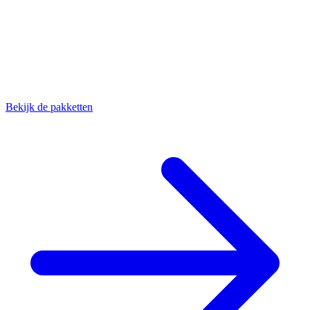
4
MDR
De ultieme rust. 24/7 monitoring en respons op incidenten, volledig
gericht op compliance en veiligheid.
Bekijk de pakketten