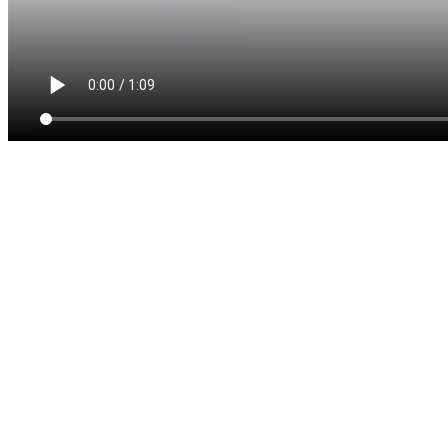
Begin vandaag nog: Attic FREE
Speciaal voor MKB-ondernemers die direct actie willen
ondernemen.
Voor wie is dit?