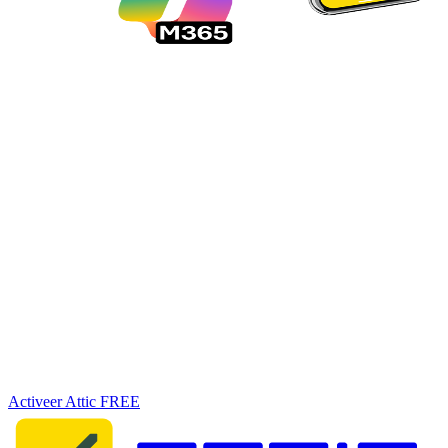
Geen vage beloftes, maar goede techniek.
Wij zijn Attic Security. Een productgedreven bedrijf, opgericht door
elite hackers en developers. Wij herschrijven de regels: geen jargon,
geen opgeblazen verhalen, maar slimme en schaalbare bescherming
op de plekken waar het 't meest nodig is.
Bescherm je onderneming in minder dan
5 minuten.
Sluit je aan bij de MKB-bedrijven die al kiezen voor de nuchtere,
krachtige aanpak van Attic.
Activeer Attic FREE