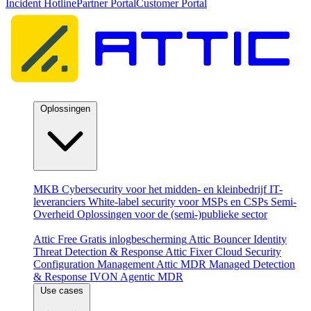
Incident Hotline
Partner Portal
Customer Portal
Oplossingen
Per doelgroep
MKB
Cybersecurity voor het midden- en kleinbedrijf
IT-
leveranciers
White-label security voor MSPs en CSPs
Semi-
Overheid
Oplossingen voor de (semi-)publieke sector
Producten
Attic Free
Gratis inlogbescherming
Attic Bouncer
Identity
Threat Detection & Response
Attic Fixer
Cloud Security
Configuration Management
Attic MDR
Managed Detection
& Response
IVON
Agentic MDR
Use cases