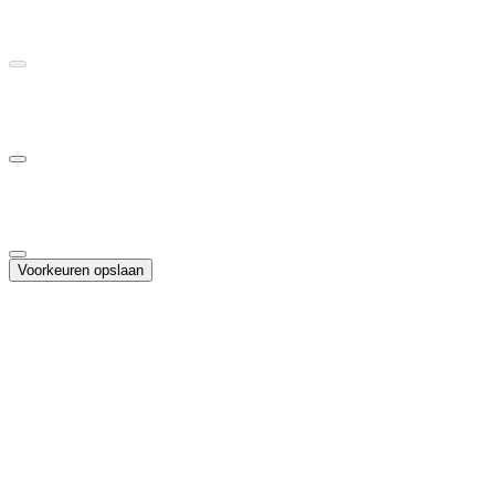
Vereist voor de werking van de site
Statistieken
Helpt ons begrijpen hoe bezoekers de site gebruiken
Marketing
Maakt gepersonaliseerde advertenties en campagnemeting mogelijk
Voorkeuren opslaan