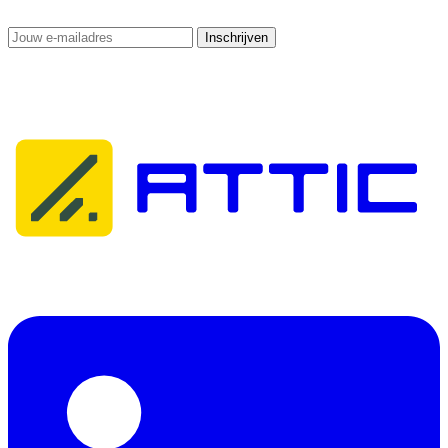
Ontvang security alerts en praktische tips rechtstreeks in je inbox.
Inschrijven
Je bent aangemeld! Bevestig je inschrijving via e-mail.
Altijd gratis — nooit spam
Attic Cybersecurity helpt organisaties bij het detecteren, reageren op
en herstellen van cyberdreigingen.