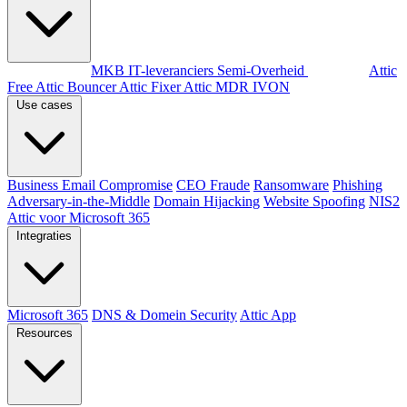
Per doelgroep
MKB
IT-leveranciers
Semi-Overheid
Producten
Attic
Free
Attic Bouncer
Attic Fixer
Attic MDR
IVON
Use cases
Business Email Compromise
CEO Fraude
Ransomware
Phishing
Adversary-in-the-Middle
Domain Hijacking
Website Spoofing
NIS2
Attic voor Microsoft 365
Integraties
Microsoft 365
DNS & Domein Security
Attic App
Resources