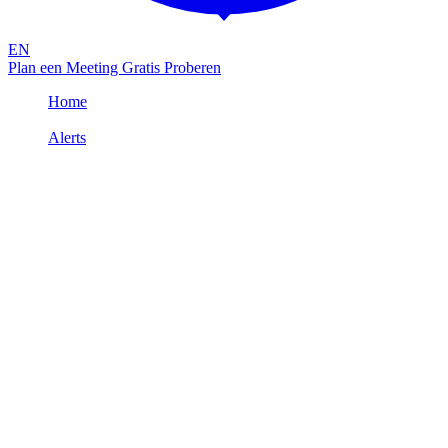
EN
Plan een Meeting
Gratis Proberen
Home
/
Alerts
/
CHK-1338: SecureScore Overall Statistics
Alert
15 juli 2020
CHK-1338: SecureScore Overall
Statistics
Omschrijving
Type:&nbsp;CUSTOMERSeverity:&nbsp;INFORMATIVE&nbsp;Be
tegen:&nbsp;- Deze&nbsp;Customer Check&nbsp;haalt alle
SecureScore data op ten behoe
Omschrijving