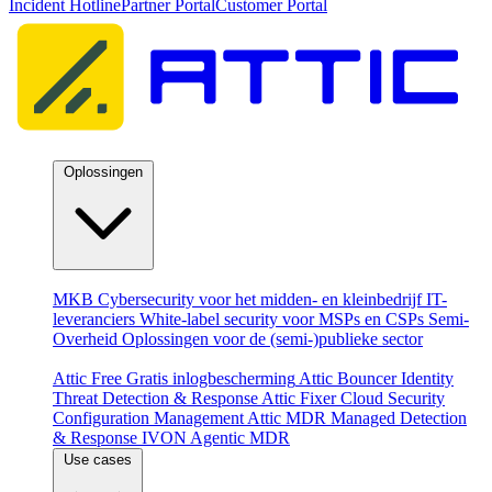
Incident Hotline
Partner Portal
Customer Portal
Oplossingen
Per doelgroep
MKB
Cybersecurity voor het midden- en kleinbedrijf
IT-
leveranciers
White-label security voor MSPs en CSPs
Semi-
Overheid
Oplossingen voor de (semi-)publieke sector
Producten
Attic Free
Gratis inlogbescherming
Attic Bouncer
Identity
Threat Detection & Response
Attic Fixer
Cloud Security
Configuration Management
Attic MDR
Managed Detection
& Response
IVON
Agentic MDR
Use cases