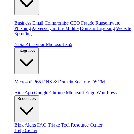
Dreigingen
Business Email Compromise
CEO Fraude
Ransomware
Phishing
Adversary-in-the-Middle
Domain Hijacking
Website
Spoofing
Compliance & platformen
NIS2
Attic voor Microsoft 365
Integraties
Platformen
Microsoft 365
DNS & Domein Security
DSCM
Extensions & apps
Attic App
Google Chrome
Microsoft Edge
WordPress
Resources
Blog
Alerts
FAQ
Triage Tool
Resource Center
Help Center