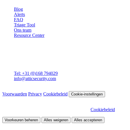
Blog
Alerts
FAQ
Triage Tool
Ons team
Resource Center
Contact
Attic BV
Molenstraat 36
4761 CL Zevenbergen
Tel: +31 (0)168 794029
info@atticsecurity.com
© 2026 Attic Cybersecurity. Alle rechten voorbehouden.
Voorwaarden
Privacy
Cookiebeleid
Cookie-instellingen
Wij gebruiken cookies om onze site te verbeteren en het verkeer te
analyseren. Kies welke cookies je wilt toestaan.
Cookiebeleid
Voorkeuren beheren
Alles weigeren
Alles accepteren
Noodzakelijk